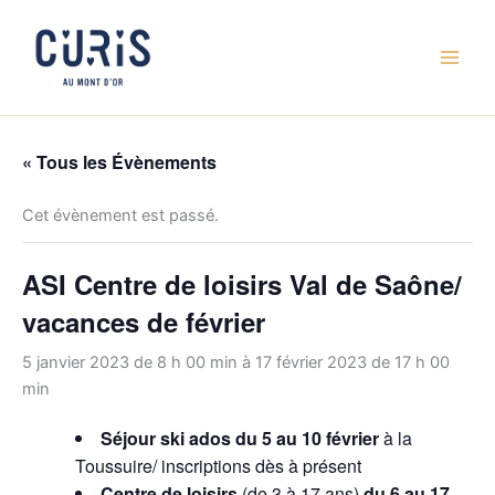
Aller
au
contenu
« Tous les Évènements
Cet évènement est passé.
ASI Centre de loisirs Val de Saône/
vacances de février
5 janvier 2023 de 8 h 00 min
à
17 février 2023 de 17 h 00
min
Séjour ski ados du 5 au 10 février
à la
Toussuire/ inscriptions dès à présent
Centre de loisirs
(de 3 à 17 ans)
du 6 au 17