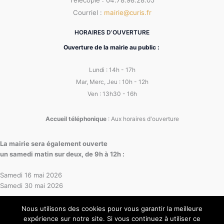
Télécopie : 04.78.98.28.05
Courriel :
mairie@curis.fr
HORAIRES D’OUVERTURE
Ouverture de la mairie au public :
Lundi : 14h - 17h
Mar, Merc, Jeu : 10h - 12h
Ven : 13h30 - 16h
Accueil téléphonique
: Aux horaires d'ouverture
La mairie sera également ouverte
un samedi matin sur deux, de 9h à 12h :
Samedi 16 mai 2026
Samedi 30 mai 2026
Nous utilisons des cookies pour vous garantir la meilleure
expérience sur notre site. Si vous continuez à utiliser ce