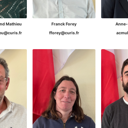
nd Mathieu
Franck Forey
Anne-
u@curis.fr
fforey@curis.fr
acmul