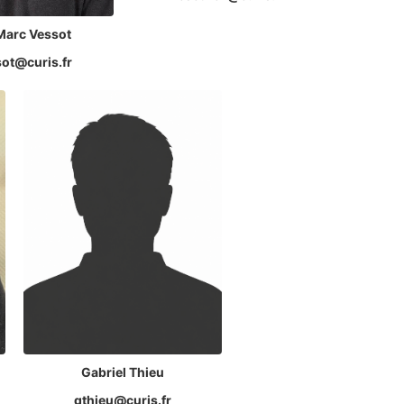
Marc Vessot
ot@curis.fr
Gabriel Thieu
gthieu@curis.fr