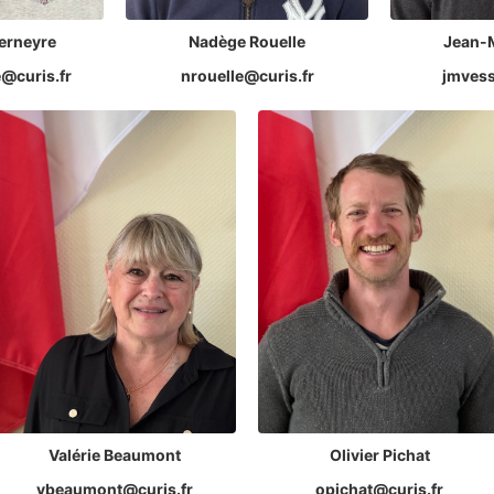
erneyre
Nadège Rouelle
Jean-
@curis.fr
nrouelle@curis.fr
jmvess
Valérie Beaumont
Olivier Pichat
vbeaumont@curis.fr
opichat@curis.fr