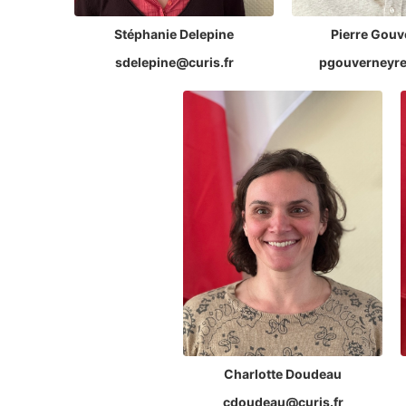
Stéphanie Delepine
Pierre Gouv
sdelepine@curis.fr
pgouverneyre
Charlotte Doudeau
cdoudeau@curis.fr