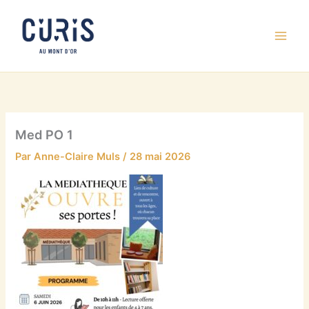
Aller
au
contenu
Med PO 1
Par
Anne-Claire Muls
/
28 mai 2026