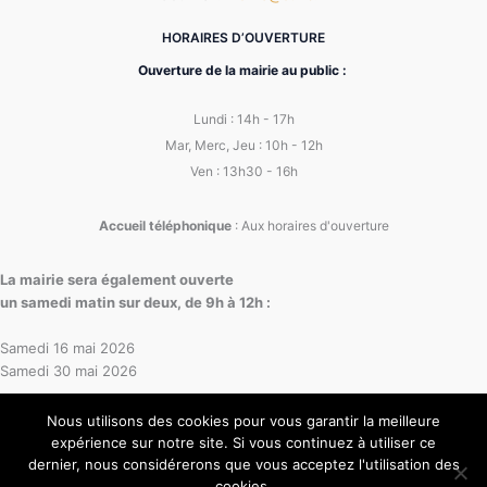
HORAIRES D’OUVERTURE
Ouverture de la mairie au public :
Lundi : 14h - 17h
Mar, Merc, Jeu : 10h - 12h
Ven : 13h30 - 16h
Accueil téléphonique
: Aux horaires d'ouverture
La mairie sera également ouverte
un samedi matin sur deux, de 9h à 12h :
Samedi 16 mai 2026
Samedi 30 mai 2026
Nous utilisons des cookies pour vous garantir la meilleure
expérience sur notre site. Si vous continuez à utiliser ce
dernier, nous considérerons que vous acceptez l'utilisation des
cookies.