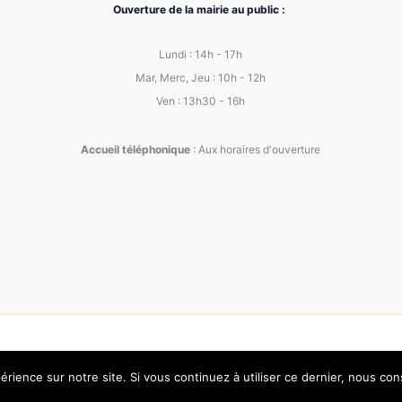
Ouverture de la mairie au public :
Lundi : 14h - 17h
Mar, Merc, Jeu : 10h - 12h
Ven : 13h30 - 16h
Accueil téléphonique
: Aux horaires d'ouverture
Copyright © 2026 Mairie de Curis au Mont d'Or
érience sur notre site. Si vous continuez à utiliser ce dernier, nous co