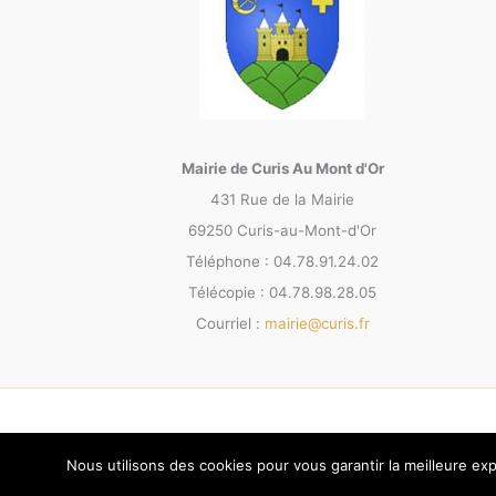
Mairie de Curis Au Mont d'Or
431 Rue de la Mairie
69250 Curis-au-Mont-d'Or
Téléphone : 04.78.91.24.02
Télécopie : 04.78.98.28.05
Courriel :
mairie@curis.fr
Nous utilisons des cookies pour vous garantir la meilleure exp