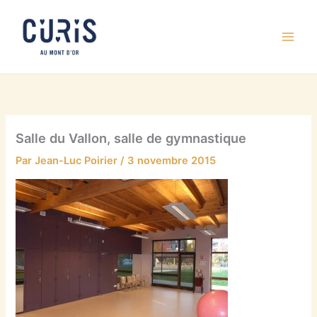
Aller
au
contenu
Salle du Vallon, salle de gymnastique
Par
Jean-Luc Poirier
/
3 novembre 2015