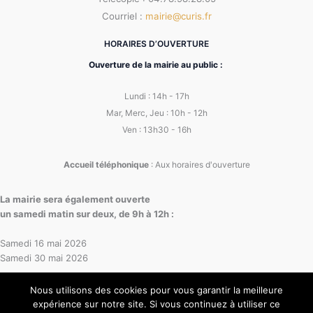
Courriel :
mairie@curis.fr
HORAIRES D’OUVERTURE
Ouverture de la mairie au public :
Lundi : 14h - 17h
Mar, Merc, Jeu : 10h - 12h
Ven : 13h30 - 16h
Accueil téléphonique
: Aux horaires d'ouverture
La mairie sera également ouverte
un samedi matin sur deux, de 9h à 12h :
Samedi 16 mai 2026
Samedi 30 mai 2026
Nous utilisons des cookies pour vous garantir la meilleure
expérience sur notre site. Si vous continuez à utiliser ce