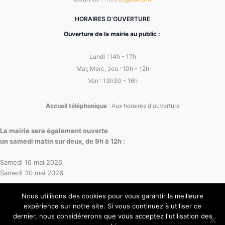
HORAIRES D’OUVERTURE
Ouverture de la mairie au public :
Lundi : 14h - 17h
Mar, Merc, Jeu : 10h - 12h
Ven : 13h30 - 16h
Accueil téléphonique
: Aux horaires d'ouverture
La mairie sera également ouverte
un samedi matin sur deux, de 9h à 12h :
Samedi 16 mai 2026
Samedi 30 mai 2026
Nous utilisons des cookies pour vous garantir la meilleure
expérience sur notre site. Si vous continuez à utiliser ce
dernier, nous considérerons que vous acceptez l'utilisation des