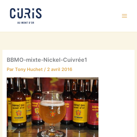
Aller
au
contenu
BBMO-mixte-Nickel-Cuivrée1
Par
Tony Huchet
/
2 avril 2016