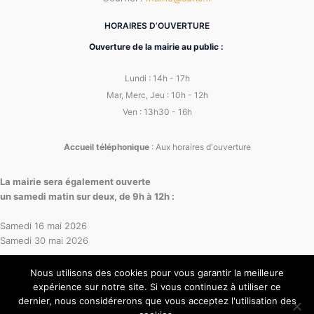
HORAIRES D’OUVERTURE
Ouverture de la mairie au public :
Lundi : 14h - 17h
Mar, Merc, Jeu : 10h - 12h
Ven : 13h30 - 16h
Accueil téléphonique
: Aux horaires d'ouverture
La mairie sera également ouverte
un samedi matin sur deux, de 9h à 12h :
Samedi 16 mai 2026
Samedi 30 mai 2026
Nous utilisons des cookies pour vous garantir la meilleure
expérience sur notre site. Si vous continuez à utiliser ce
dernier, nous considérerons que vous acceptez l'utilisation des