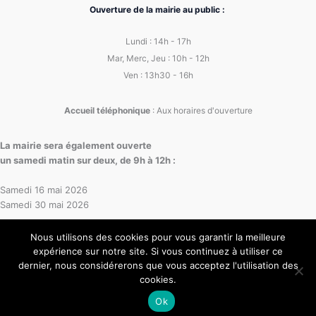
Ouverture de la mairie au public :
Lundi : 14h - 17h
Mar, Merc, Jeu : 10h - 12h
Ven : 13h30 - 16h
Accueil téléphonique
: Aux horaires d'ouverture
La mairie sera également ouverte
un samedi matin sur deux, de 9h à 12h :
Samedi 16 mai 2026
Samedi 30 mai 2026
Nous utilisons des cookies pour vous garantir la meilleure
expérience sur notre site. Si vous continuez à utiliser ce
dernier, nous considérerons que vous acceptez l'utilisation des
cookies.
Copyright © 2026 Mairie de Curis au Mont d'Or
Ok